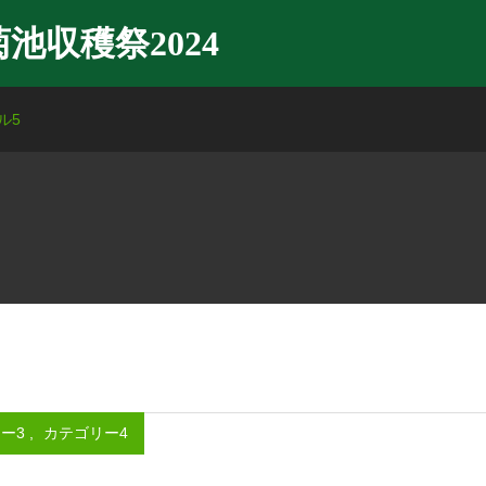
菊池収穫祭2024
ル5
ー3
,
カテゴリー4