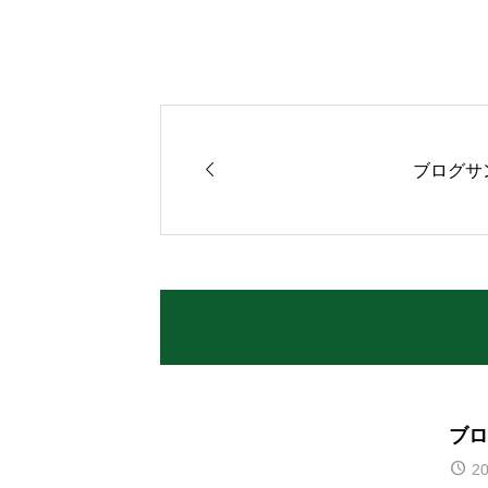

ブログサ
ブロ
20